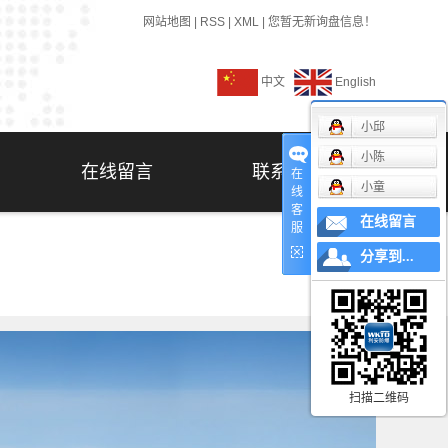
网站地图
|
RSS
|
XML
|
您暂无新询盘信息！
中文
English
小邱
小陈
在线留言
联系我们
在
小童
线
客
在线留言
服
分享到...
扫描二维码