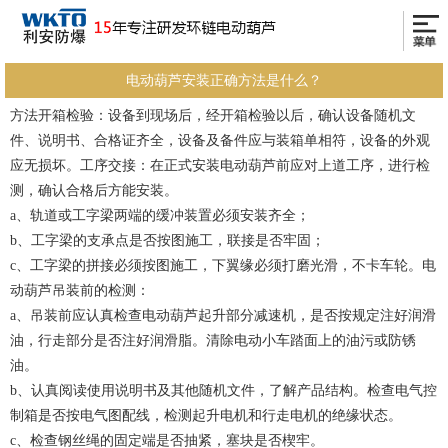
电动葫芦安装正确方法是什么？
方法开箱检验：设备到现场后，经开箱检验以后，确认设备随机文
件、说明书、合格证齐全，设备及备件应与装箱单相符，设备的外观
应无损坏。工序交接：在正式安装电动葫芦前应对上道工序，进行检
测，确认合格后方能安装。
a、轨道或工字梁两端的缓冲装置必须安装齐全；
b、工字梁的支承点是否按图施工，联接是否牢固；
c、工字梁的拼接必须按图施工，下翼缘必须打磨光滑，不卡车轮。电
动葫芦吊装前的检测：
a、吊装前应认真检查电动葫芦起升部分减速机，是否按规定注好润滑
油，行走部分是否注好润滑脂。清除电动小车踏面上的油污或防锈
油。
b、认真阅读使用说明书及其他随机文件，了解产品结构。检查电气控
制箱是否按电气图配线，检测起升电机和行走电机的绝缘状态。
c、检查钢丝绳的固定端是否抽紧，塞块是否楔牢。