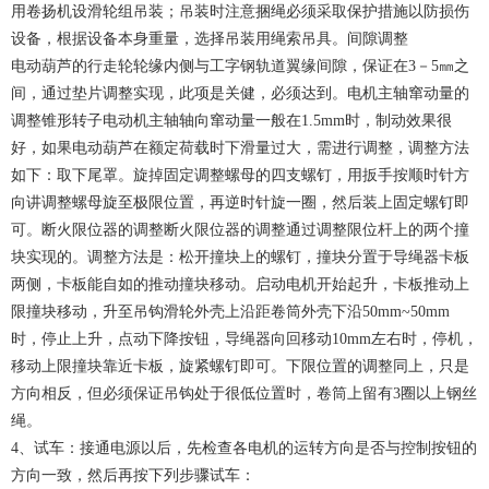
用卷扬机设滑轮组吊装；吊装时注意捆绳必须采取保护措施以防损伤
设备，根据设备本身重量，选择吊装用绳索吊具。间隙调整
电动葫芦的行走轮轮缘内侧与工字钢轨道翼缘间隙，保证在3－5㎜之
间，通过垫片调整实现，此项是关健，必须达到。电机主轴窜动量的
调整锥形转子电动机主轴轴向窜动量一般在1.5mm时，制动效果很
好，如果电动葫芦在额定荷载时下滑量过大，需进行调整，调整方法
如下：取下尾罩。旋掉固定调整螺母的四支螺钉，用扳手按顺时针方
向讲调整螺母旋至极限位置，再逆时针旋一圈，然后装上固定螺钉即
可。断火限位器的调整断火限位器的调整通过调整限位杆上的两个撞
块实现的。调整方法是：松开撞块上的螺钉，撞块分置于导绳器卡板
两侧，卡板能自如的推动撞块移动。启动电机开始起升，卡板推动上
限撞块移动，升至吊钩滑轮外壳上沿距卷筒外壳下沿50mm~50mm
时，停止上升，点动下降按钮，导绳器向回移动10mm左右时，停机，
移动上限撞块靠近卡板，旋紧螺钉即可。下限位置的调整同上，只是
方向相反，但必须保证吊钩处于很低位置时，卷筒上留有3圈以上钢丝
绳。
4、试车：接通电源以后，先检查各电机的运转方向是否与控制按钮的
方向一致，然后再按下列步骤试车：