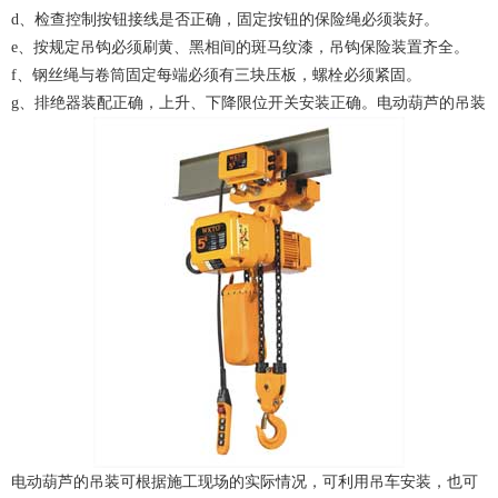
d、检查控制按钮接线是否正确，固定按钮的保险绳必须装好。
e、按规定吊钩必须刷黄、黑相间的斑马纹漆，吊钩保险装置齐全。
f、钢丝绳与卷筒固定每端必须有三块压板，螺栓必须紧固。
g、排绝器装配正确，上升、下降限位开关安装正确。电动葫芦的吊装
电动葫芦的吊装可根据施工现场的实际情况，可利用吊车安装，也可