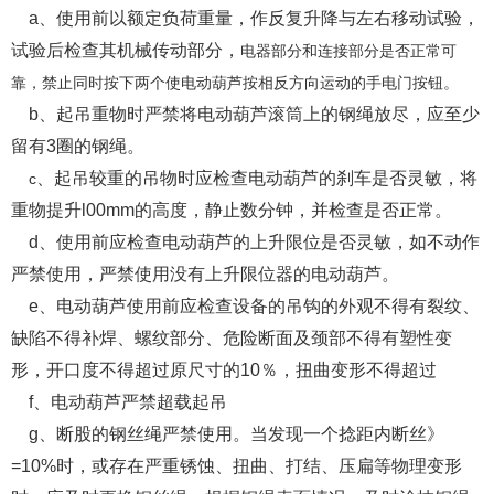
a、使用前以额定负荷重量，作反复升降与左右移动试验，
试验后检查其机械传动部分，
电器部分和连接部分是否正常可
靠，禁止同时按下两个使电动葫芦按相反方向运动的手电门按钮。
b、起吊重物时严禁将电动葫芦滚筒上的钢绳放尽，应至少
留有3圈的钢绳。
、起吊较重的吊物时应检查电动葫芦的刹车是否灵敏，将
c
重物提升l00mm的高度，静止数分钟，并检查是否正常。
d、使用前应检查电动葫芦的上升限位是否灵敏，如不动作
严禁使用，严禁使用没有上升限位器的电动葫芦。
e、电动葫芦使用前应检查设备的吊钩的外观不得有裂纹、
缺陷不得补焊、螺纹部分、危险断面及颈部不得有塑性变
形，开口度不得超过原尺寸的10％，扭曲变形不得超过
f、电动葫芦严禁超载起吊
g、断股的钢丝绳严禁使用。当发现一个捻距内断丝》
=10%时，或存在严重锈蚀、扭曲、打结、压扁等物理变形