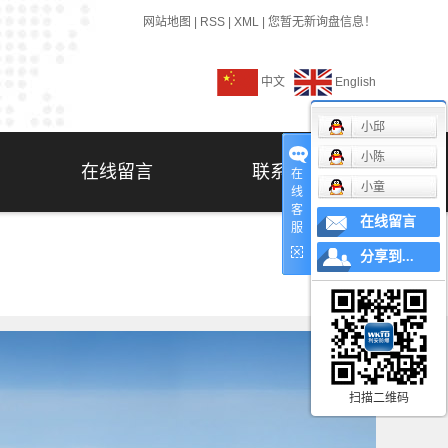
网站地图
|
RSS
|
XML
|
您暂无新询盘信息！
中文
English
小邱
小陈
在线留言
联系我们
在
小童
线
客
在线留言
服
分享到...
扫描二维码