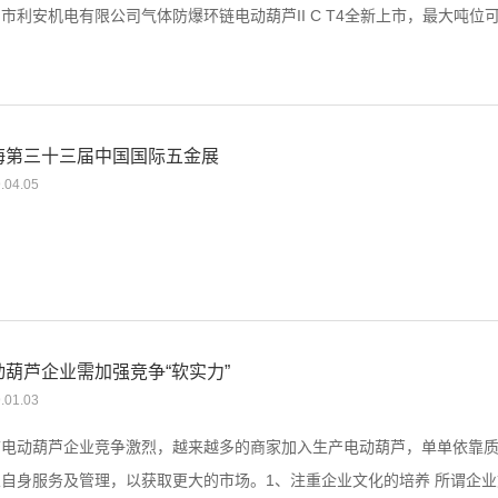
市利安机电有限公司气体防爆环链电动葫芦II C T4全新上市，最大吨位可达50吨。a8a
海第三十三届中国国际五金展
.04.05
动葫芦企业需加强竞争“软实力”
.01.03
前电动葫芦企业竞争激烈，越来越多的商家加入生产电动葫芦，单单依靠
自身服务及管理，以获取更大的市场。1、注重企业文化的培养 所谓企业文.