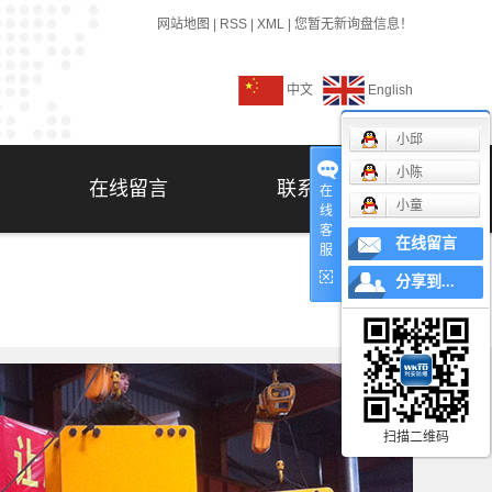
网站地图
|
RSS
|
XML
|
您暂无新询盘信息！
中文
English
小邱
小陈
在线留言
联系我们
在
小童
线
客
在线留言
服
分享到...
扫描二维码