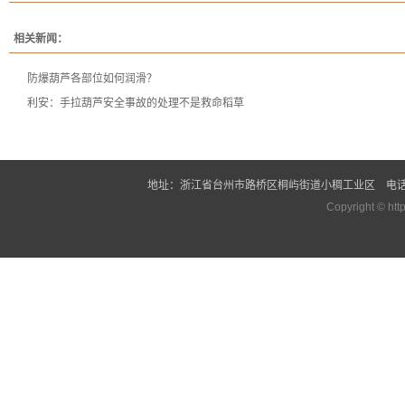
相关新闻：
防爆葫芦各部位如何润滑？
利安：手拉葫芦安全事故的处理不是救命稻草
地址：浙江省台州市路桥区桐屿街道小稠工业区 电话：0576-826
Copyright ©